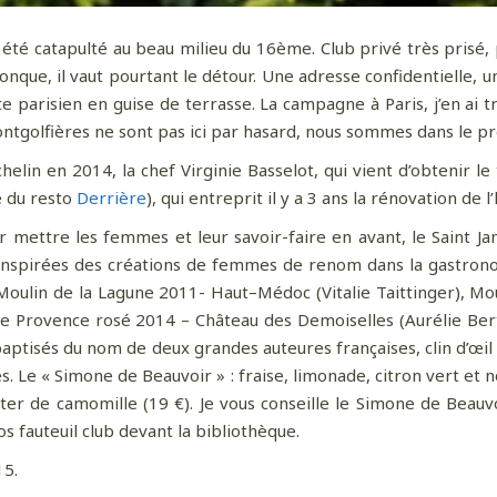
été catapulté au beau milieu du 16ème. Club privé très prisé, p
onque, il vaut pourtant le détour. Une adresse confidentielle, u
lte parisien en guise de terrasse. La campagne à Paris, j’en a
s montgolfières ne sont pas ici par hasard, nous sommes dans le
lin en 2014, la chef Virginie Basselot, qui vient d’obtenir le 
e du resto
Derrière
), qui entreprit il y a 3 ans la rénovation de l
ur mettre les femmes et leur savoir-faire en avant, le Saint J
tes inspirées des créations de femmes de renom dans la gastro
ulin de la Lagune 2011- Haut–Médoc (Vitalie Taittinger), Mou
e Provence rosé 2014 – Château des Demoiselles (Aurélie Berti
aptisés du nom de deux grandes auteures françaises, clin d’œil 
s. Le « Simone de Beauvoir » : fraise, limonade, citron vert et 
tter de camomille (19 €). Je vous conseille le Simone de Beauvo
os fauteuil club devant la bibliothèque.
15.