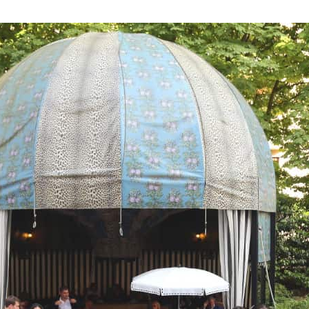
 davantage de bonnes adresses, de voyages au coin 
rue et au bout du monde,
suivez-moi sur Instagram
!