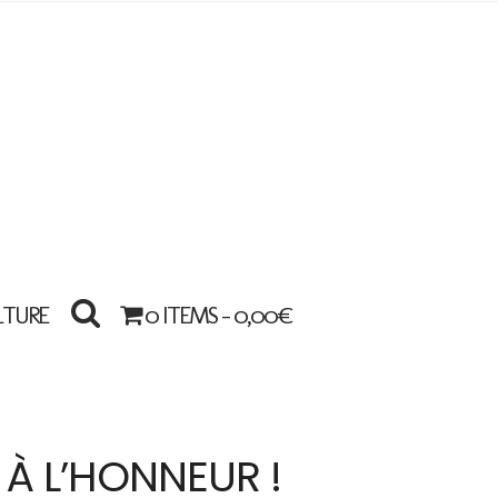
LTURE
0 ITEMS -
0,00
€
 À L’HONNEUR !