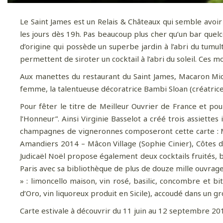
Le Saint James est un Relais & Châteaux qui semble avoir 
les jours dès 19h. Pas beaucoup plus cher qu’un bar quelc
d’origine qui possède un superbe jardin à l’abri du tumu
permettent de siroter un cocktail à l’abri du soleil. Ce
Aux manettes du restaurant du Saint James, Macaron Miche
femme, la talentueuse décoratrice Bambi Sloan (créatric
Pour fêter le titre de Meilleur Ouvrier de France et po
l’Honneur”. Ainsi Virginie Basselot a créé trois assiet
champagnes de vigneronnes composeront cette carte : Mo
Amandiers 2014 – Mâcon Village (Sophie Cinier), Côtes d
Judicaël Noël propose également deux cocktails fruités, b
Paris avec sa bibliothèque de plus de douze mille ouvrage
» : limoncello maison, vin rosé, basilic, concombre et bi
d’Oro
, vin liquoreux produit en Sicile), accoudé dans un gr
Carte estivale à découvrir du 11 juin au 12 septembre 20