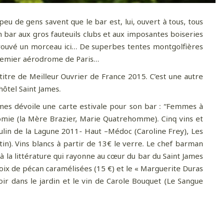
eu de gens savent que le bar est, lui, ouvert à tous, tous
n bar aux gros fauteuils clubs et aux imposantes boiseries
i trouvé un morceau ici… De superbes tentes montgolfières
 premier aérodrome de Paris…
titre de Meilleur Ouvrier de France 2015. C’est une autre
’hôtel Saint James.
ames dévoile une carte estivale pour son bar : “Femmes à
nomie (la Mère Brazier, Marie Quatrehomme). Cinq vins et
lin de la Lagune 2011- Haut –Médoc (Caroline Frey), Les
n). Vins blancs à partir de 13€ le verre. Le chef barman
à la littérature qui rayonne au cœur du bar du Saint James
noix de pécan caramélisées (15 €) et le « Marguerite Duras
ir dans le jardin et le vin de Carole Bouquet (
Le Sangue