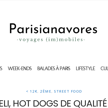
S
WEEK-ENDS
BALADES À PARIS
LIFESTYLE
CU
< 12€
,
2ÈME
,
STREET FOOD
ELI, HOT DOGS DE QUALITÉ