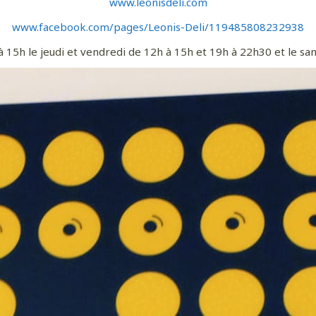
www.leonisdeli.com
www.facebook.com/pages/Leonis-Deli/119485808232938
à 15h le jeudi et vendredi de 12h à 15h et 19h à 22h30 et le s