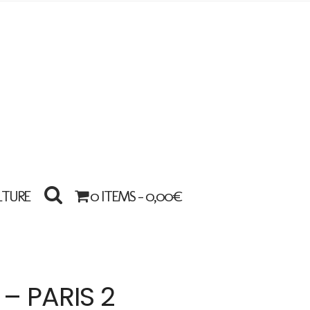
LTURE
0 ITEMS -
0,00
€
 – PARIS 2