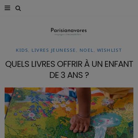
MANGER
FAMILLE
KIDS
,
LIVRES JEUNESSE
,
NOEL
,
WISHLIST
VOYAGES
QUELS LIVRES OFFRIR À UN ENFANT
WEEK-ENDS
DE 3 ANS ?
BALADES À PARIS
LIFESTYLE
CULTURE
0 ITEMS -
0,00
€