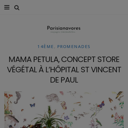
MANGER
FAMILLE
14ÈME
,
PROMENADES
VOYAGES
MAMA PETULA, CONCEPT STORE
WEEK-ENDS
VÉGÉTAL À L’HÔPITAL ST VINCENT
BALADES À PARIS
DE PAUL
LIFESTYLE
CULTURE
0 ITEMS -
0,00
€