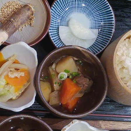
 davantage de bonnes adresses, de voyages au coin 
rue et au bout du monde,
suivez-moi sur Instagram
!