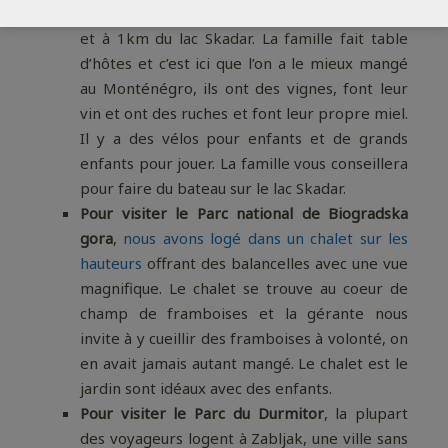
famille
. Au milieu des vignes, des montagnes
et à 1km du lac Skadar. La famille fait table
d’hôtes et c’est ici que l’on a le mieux mangé
au Monténégro, ils ont des vignes, font leur
vin et ont des ruches et font leur propre miel.
Il y a des vélos pour enfants et de grands
enfants pour jouer. La famille vous conseillera
pour faire du bateau sur le lac Skadar.
Pour visiter le Parc national de Biogradska
gora
,
nous avons logé dans un chalet sur les
hauteurs
offrant des balancelles avec une vue
magnifique. Le chalet se trouve au coeur de
champ de framboises et la gérante nous
invite à y cueillir des framboises à volonté, on
en avait jamais autant mangé. Le chalet est le
jardin sont idéaux avec des enfants.
Pour visiter le Parc du Durmitor
, la plupart
des voyageurs logent à Zabljak, une ville sans