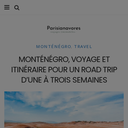
MANGER
FAMILLE
MONTÉNÉGRO
,
TRAVEL
VOYAGES
MONTÉNÉGRO, VOYAGE ET
WEEK-ENDS
ITINÉRAIRE POUR UN ROAD TRIP
BALADES À PARIS
D’UNE À TROIS SEMAINES
LIFESTYLE
CULTURE
0 ITEMS -
0,00
€