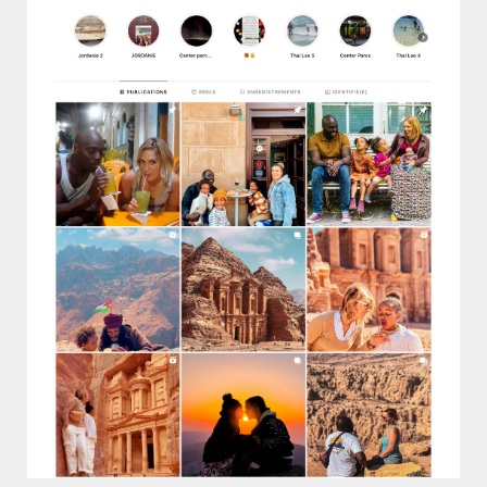
comme dans l’autre. Je vous conseillerais plutôt de
débuter par les Bouches de Kotor où vous aurez
certainement chaud mais où vous pourrez vous
baigner puis de découvrir le Parc du Durmitor dans
les montagnes qui vous apporteront de la fraîcheur
et un réel contraste de paysages. Puis de vous
rendre au Parc National de Biogradska Gora, un
paradis pour les personnes qui aiment marcher.
C’est un Parc National peu touristique et magnifique
avec de nombreux itinéraires de randonnées. Enfin,
vous pourrez retrouver la chaleur et l’eau, cette
fois du lac Skadar.
Logements conseillés au
Monténégro
Pour visiter le Lac Skadar
,
nous avons logé
dans un chalet dans le jardin d’une super