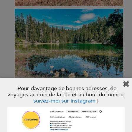
Pour davantage de bonnes adresses, de
voyages au coin de la rue et au bout du monde,
Itinéraires conseillés au
suivez-moi sur Instagram
!
Monténégro
Les 4 points d’intérêts listés ci-dessus forment une
boucle que vous pouvez emprunter dans un sens