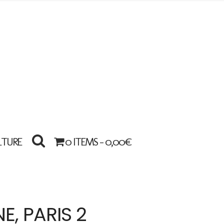
LTURE
0 ITEMS -
0,00
€
, PARIS 2