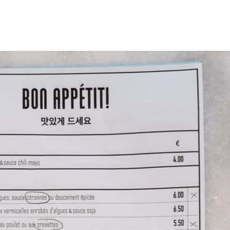
 davantage de bonnes adresses, de voyages au coin 
rue et au bout du monde,
suivez-moi sur Instagram
!