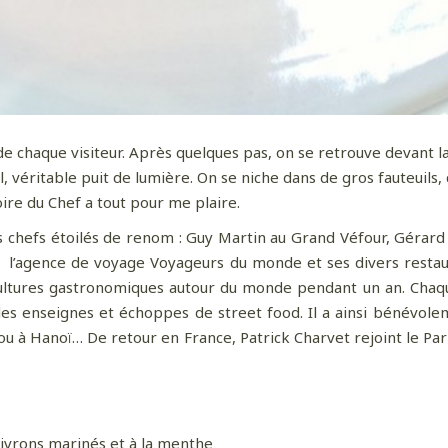
de chaque visiteur. Après quelques pas, on se retrouve devant la
, véritable puit de lumière. On se niche dans de gros fauteuils
oire du Chef a tout pour me plaire.
es chefs étoilés de renom : Guy Martin au Grand Véfour, Gérard
r
l’agence de voyage Voyageurs du monde
et ses divers resta
ultures gastronomiques autour du monde pendant un an. Chaque m
 des enseignes et échoppes de street food. Il a ainsi bénévol
ou à Hanoï… De retour en France, Patrick Charvet rejoint le P
ivrons marinés et à la menthe