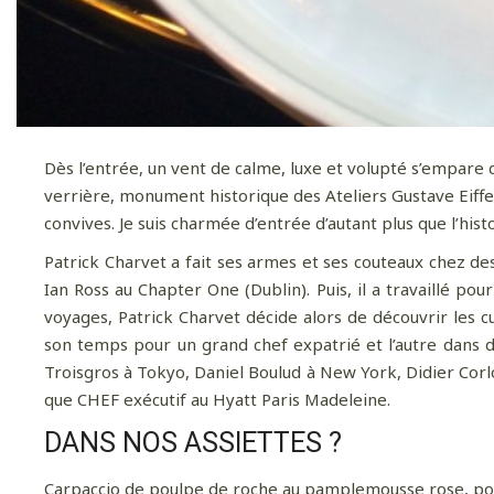
Dès l’entrée, un vent de calme, luxe et volupté s’empare 
verrière, monument historique des Ateliers Gustave Eiffel
convives. Je suis charmée d’entrée d’autant plus que l’hist
Patrick Charvet a fait ses armes et ses couteaux chez d
Ian Ross au Chapter One (Dublin). Puis,
il a travaillé
pou
voyages, Patrick Charvet décide alors de découvrir les c
son temps pour un grand chef
expatrié
et l’autre dans
Troisgros à Tokyo, Daniel Boulud à New York, Didier Corl
que CHEF exécutif
au Hyatt
Paris
Madeleine.
DANS NOS ASSIETTES ?
Carpaccio de poulpe de roche au pamplemousse rose, po