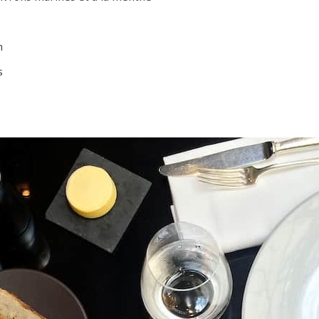
 davantage de bonnes adresses, de voyages au coin 
n
rue et au bout du monde,
suivez-moi sur Instagram
!
s