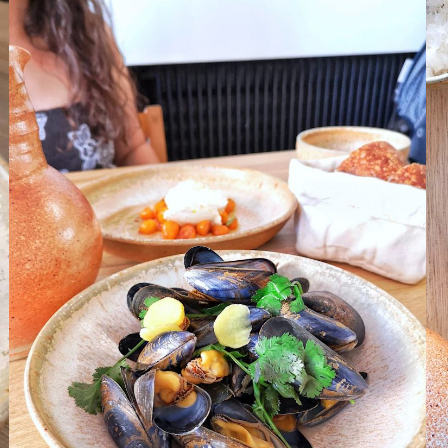
 davantage de bonnes adresses, de voyages au coin 
rue et au bout du monde,
suivez-moi sur Instagram
!