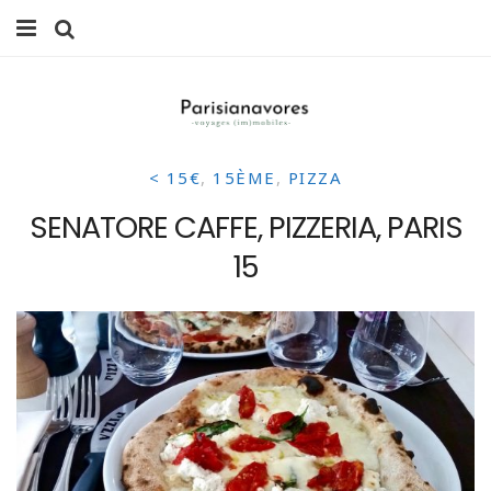
MANGER
FAMILLE
< 15€
,
15ÈME
,
PIZZA
VOYAGES
SENATORE CAFFE, PIZZERIA, PARIS
WEEK-ENDS
15
BALADES À PARIS
LIFESTYLE
CULTURE
0 ITEMS -
0,00
€