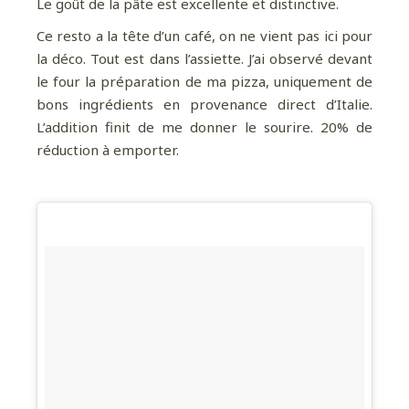
Le goût de la pâte est excellente et distinctive.
Pour davantage de bonnes adresses, de
voyages au coin de la rue et au bout du monde,
Ce resto a la tête d’un café, on ne vient pas ici pour
suivez-moi sur Instagram
!
la déco. Tout est dans l’assiette. J’ai observé devant
le four la préparation de ma pizza, uniquement de
bons ingrédients en provenance direct d’Italie.
L’addition finit de me donner le sourire. 20% de
réduction à emporter.