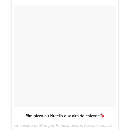
Bim pizza au Nutella aux airs de calzone
Une vidéo publiée par Parisianavores (@parisianavores) le
4 J