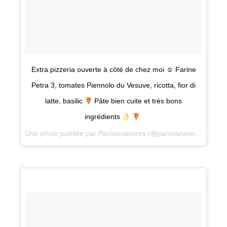
Extra pizzeria ouverte à côté de chez moi ☺ Farine
Petra 3, tomates Piennolo du Vesuve, ricotta, fior di
latte, basilic
Pâte bien cuite et très bons
ingrédients
Une photo publiée par Parisianavores (@parisianavores) le
4 