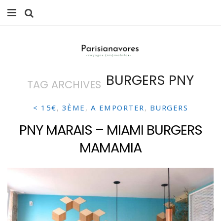
MANGER
FAMILLE
BURGERS PNY
TAG ARCHIVES
VOYAGES
WEEK-ENDS
< 15€
,
3ÈME
,
A EMPORTER
,
BURGERS
PNY MARAIS – MIAMI BURGERS
BALADES À PARIS
MAMAMIA
LIFESTYLE
CULTURE
0 ITEMS -
0,00
€