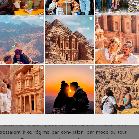
risiens, le sans-gluten fait son nid. Les intolérants et
 s'essaient à ce régime par conviction, par mode ou tout