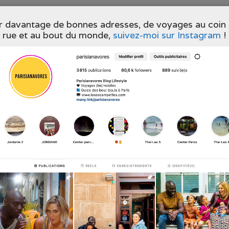
ORTER
,
STREET FOOD
 davantage de bonnes adresses, de voyages au coin 
 GAUFRES SALÉES ET
rue et au bout du monde,
suivez-moi sur Instagram
!
TEN / SANS LACTOSE