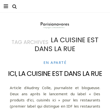
MANGER
FAMILLE
LA CUISINE EST
TAG ARCHIVES
VOYAGES
DANS LA RUE
WEEK-ENDS
EN APARTÉ
BALADES À PARIS
ICI, LA CUISINE EST DANS LA RUE
LIFESTYLE
CULTURE
Article d'Audrey Colle, journaliste et blogueuse.
Deux ans après le lancement du label « Des
0 ITEMS -
0,00
€
produits d’ici, cuisinés ici » pour les restaurants
(premier label qui distingue en IDF les restaurants