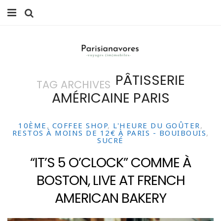
MANGER
FAMILLE
PÂTISSERIE
TAG ARCHIVES
VOYAGES
AMÉRICAINE PARIS
WEEK-ENDS
10ÈME
,
COFFEE SHOP
,
L'HEURE DU GOÛTER
,
BALADES À PARIS
RESTOS À MOINS DE 12€ À PARIS - BOUIBOUIS
,
SUCRÉ
LIFESTYLE
“IT’S 5 O’CLOCK” COMME À
BOSTON, LIVE AT FRENCH
CULTURE
AMERICAN BAKERY
0 ITEMS -
0,00
€