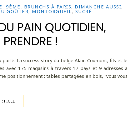
E
,
9ÈME
,
BRUNCHS À PARIS
,
DIMANCHE AUSSI
,
DU GOÛTER
,
MONTORGUEIL
,
SUCRÉ
DU PAIN QUOTIDIEN,
 PRENDRE !
arlé. La success story du belge Alain Coumont, fils et le
nnes avec 175 magasins à travers 17 pays et 9 adresses à
me positionnement : tables partagées en bois, "vous vous
ARTICLE