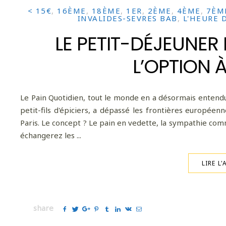
< 15€
,
16ÈME
,
18ÈME
,
1ER
,
2ÈME
,
4ÈME
,
7ÈM
INVALIDES-SEVRES BAB
,
L'HEURE 
LE PETIT-DÉJEUNER 
L’OPTION À
Le Pain Quotidien, tout le monde en a désormais entendu p
petit-fils d'épiciers, a dépassé les frontières europée
Paris. Le concept ? Le pain en vedette, la sympathie com
échangerez les ...
LIRE L'
share