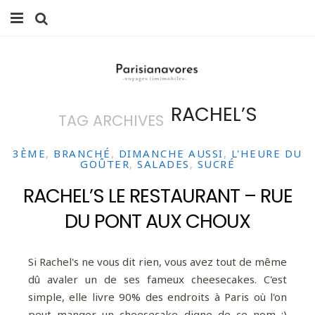
MANGER
FAMILLE
RACHEL’S
TAG ARCHIVES
VOYAGES
WEEK-ENDS
3ÈME
,
BRANCHÉ
,
DIMANCHE AUSSI
,
L'HEURE DU
GOÛTER
,
SALADES
,
SUCRÉ
BALADES À PARIS
RACHEL’S LE RESTAURANT – RUE
DU PONT AUX CHOUX
LIFESTYLE
CULTURE
Si Rachel's ne vous dit rien, vous avez tout de même
dû avaler un de ses fameux cheesecakes. C'est
0 ITEMS -
0,00
€
simple, elle livre 90% des endroits à Paris où l'on
peut manger un cheesecake digne de ce nom ;)