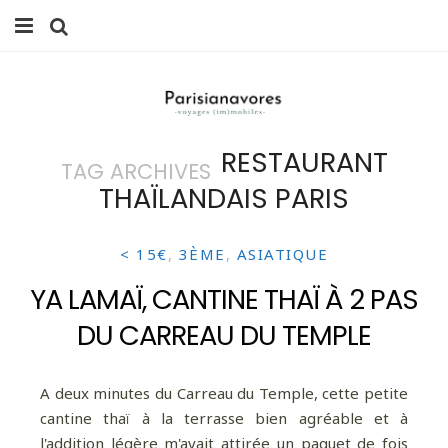
MANGER
FAMILLE
RESTAURANT
TAG ARCHIVES
VOYAGES
THAÏLANDAIS PARIS
WEEK-ENDS
< 15€
,
3ÈME
,
ASIATIQUE
BALADES À PARIS
YA LAMAÏ, CANTINE THAÏ À 2 PAS
LIFESTYLE
DU CARREAU DU TEMPLE
CULTURE
A deux minutes du Carreau du Temple, cette petite
0 ITEMS -
0,00
€
cantine thaï à la terrasse bien agréable et à
l'addition légère m'avait attirée un paquet de fois