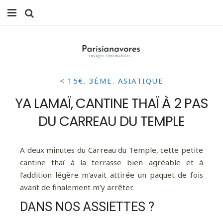
MANGER
FAMILLE
< 15€
,
3ÈME
,
ASIATIQUE
VOYAGES
YA LAMAÏ, CANTINE THAÏ À 2 PAS
WEEK-ENDS
DU CARREAU DU TEMPLE
BALADES À PARIS
A deux minutes du Carreau du Temple, cette petite
LIFESTYLE
cantine thaï à la terrasse bien agréable et à
l’addition légère m’avait attirée un paquet de fois
CULTURE
avant de finalement m’y arrêter.
0 ITEMS -
0,00
€
DANS NOS ASSIETTES ?