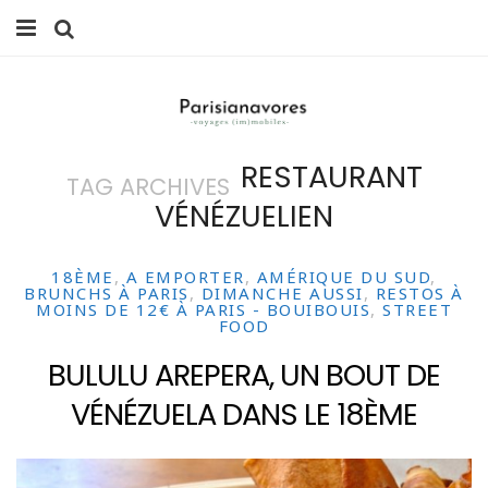
MANGER
FAMILLE
RESTAURANT
TAG ARCHIVES
VOYAGES
VÉNÉZUELIEN
WEEK-ENDS
18ÈME
,
A EMPORTER
,
AMÉRIQUE DU SUD
,
BALADES À PARIS
BRUNCHS À PARIS
,
DIMANCHE AUSSI
,
RESTOS À
MOINS DE 12€ À PARIS - BOUIBOUIS
,
STREET
FOOD
LIFESTYLE
BULULU AREPERA, UN BOUT DE
CULTURE
VÉNÉZUELA DANS LE 18ÈME
0 ITEMS -
0,00
€