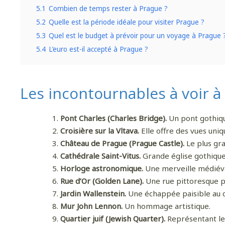
5.1
Combien de temps rester à Prague ?
5.2
Quelle est la période idéale pour visiter Prague ?
Pour
5.3
Quel est le budget à prévoir pour un voyage à Prague 
5.4
L’euro est-il accepté à Prague ?
Les incontournables à voir à
Pont Charles (Charles Bridge).
Un pont gothique,
Croisière sur la Vltava.
Elle offre des vues uniqu
Château de Prague (Prague Castle).
Le plus gra
Cathédrale Saint-Vitus.
Grande église gothique 
Horloge astronomique.
Une merveille médiévale
Rue d’Or (Golden Lane).
Une rue pittoresque p
Jardin Wallenstein.
Une échappée paisible au cœ
Mur John Lennon.
Un hommage artistique.
Quartier juif (Jewish Quarter).
Représentant le