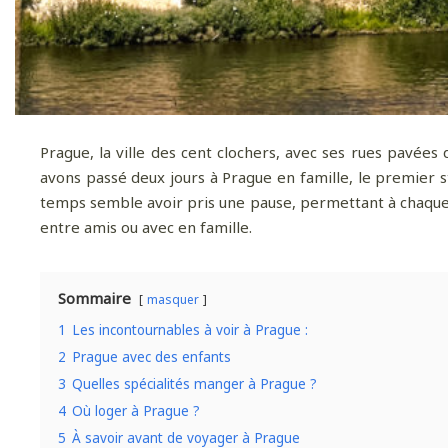
Prague, la ville des cent clochers, avec ses rues pavées
avons passé deux jours à Prague en famille, le premier 
temps semble avoir pris une pause, permettant à chaque co
entre amis ou avec en famille.
Sommaire
masquer
1
Les incontournables à voir à Prague :
2
Prague avec des enfants
3
Quelles spécialités manger à Prague ?
4
Où loger à Prague ?
5
À savoir avant de voyager à Prague