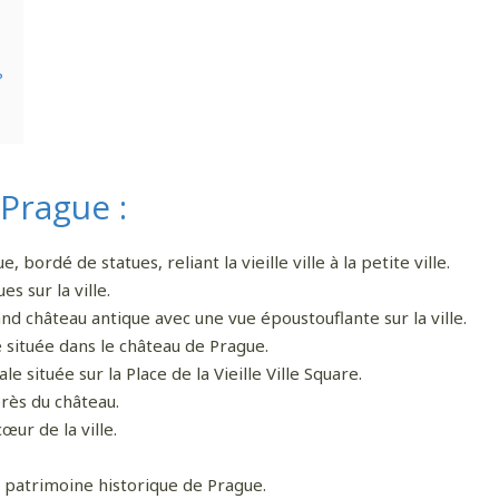
 davantage de bonnes adresses, de voyages au coin 
?
rue et au bout du monde,
suivez-moi sur Instagram
!
 Prague :
 bordé de statues, reliant la vieille ville à la petite ville.
es sur la ville.
nd château antique avec une vue époustouflante sur la ville.
située dans le château de Prague.
 située sur la Place de la Vieille Ville Square.
rès du château.
ur de la ville.
 patrimoine historique de Prague.