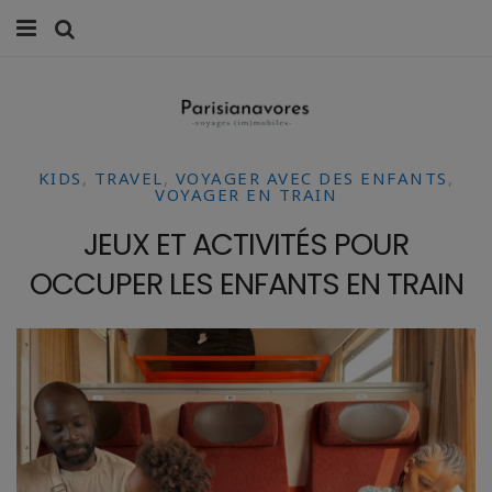
MANGER
FAMILLE
KIDS
,
TRAVEL
,
VOYAGER AVEC DES ENFANTS
,
VOYAGES
VOYAGER EN TRAIN
JEUX ET ACTIVITÉS POUR
WEEK-ENDS
OCCUPER LES ENFANTS EN TRAIN
BALADES À PARIS
LIFESTYLE
CULTURE
0 ITEMS -
0,00
€