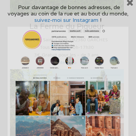
Pour davantage de bonnes adresses, de
voyages au coin de la rue et au bout du monde,
suivez-moi sur Instagram
!
La Ferme du Piqueur
Parc de Saint-Cloud – 92380 GARCHES
Tous les jours 10h-17h30
3€. Gratuit pour les – de 3 ans.
Site Web