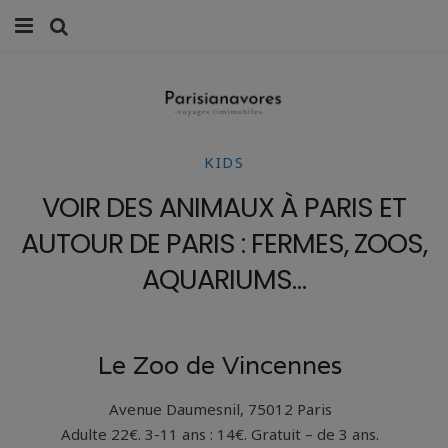
MANGER
FAMILLE
KIDS
VOYAGES
VOIR DES ANIMAUX À PARIS ET
WEEK-ENDS
AUTOUR DE PARIS : FERMES, ZOOS,
BALADES À PARIS
AQUARIUMS…
LIFESTYLE
CULTURE
Le Zoo de Vincennes
0 ITEMS -
0,00
€
Avenue Daumesnil, 75012 Paris
Adulte 22€. 3-11 ans : 14€. Gratuit – de 3 ans.