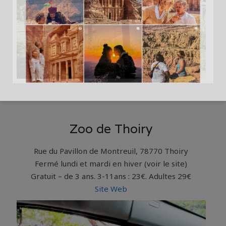
Zoo de Thoiry
Rue du Pavillon de Montreuil, 78770 Thoiry
Fermé lundi et mardi en hiver (voir le site)
Gratuit – de 3 ans. 3-11ans : 23€. Adultes 29€
Site Web