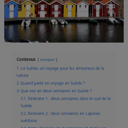
Contenus
masquer
1
La Suède, un voyage pour les amoureux de la
nature
2
Quand partir en voyage en Suède ?
3
Que voir en deux semaines en Suède ?
3.1
Itinéraire 1 : deux semaines dans le sud de la
Suède
3.2
Itinéraire 2 : deux semaines en Laponie
suédoise