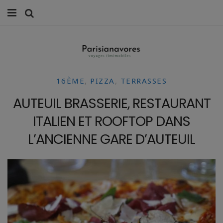
MANGER
FAMILLE
16ÈME
,
PIZZA
,
TERRASSES
VOYAGES
AUTEUIL BRASSERIE, RESTAURANT
WEEK-ENDS
ITALIEN ET ROOFTOP DANS
BALADES À PARIS
L’ANCIENNE GARE D’AUTEUIL
LIFESTYLE
CULTURE
0 ITEMS -
0,00
€