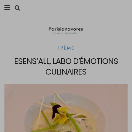
MANGER
FAMILLE
17ÈME
VOYAGES
ESENS’ALL, LABO D’ÉMOTIONS
WEEK-ENDS
CULINAIRES
BALADES À PARIS
LIFESTYLE
CULTURE
0 ITEMS -
0,00
€