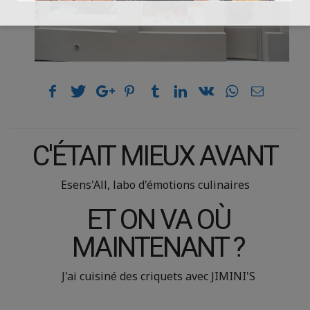
C'ÉTAIT MIEUX AVANT
Esens'All, labo d'émotions culinaires
ET ON VA OÙ
MAINTENANT ?
J'ai cuisiné des criquets avec JIMINI'S