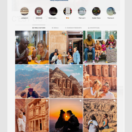
C’EST OÙ ?
SCOOP ME A COOKIE
5-7 Rue Crespin du Gast, 75011 Paris
72 rue Legendre, 75017 Paris
www.scoopmeacookie.com
www.facebook.com/ScoopMeaCookie