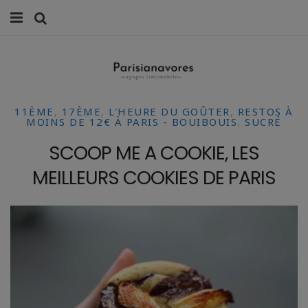
MANGER
FAMILLE
11ÈME
,
17ÈME
,
L'HEURE DU GOÛTER
,
RESTOS À
VOYAGES
MOINS DE 12€ À PARIS - BOUIBOUIS
,
SUCRÉ
SCOOP ME A COOKIE, LES
WEEK-ENDS
MEILLEURS COOKIES DE PARIS
BALADES À PARIS
LIFESTYLE
CULTURE
0 ITEMS -
0,00
€