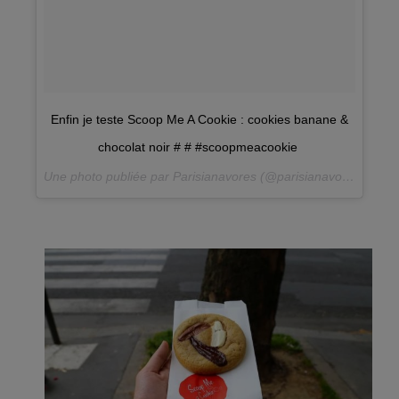
Enfin je teste Scoop Me A Cookie : cookies banane &
chocolat noir # # #scoopmeacookie
Une photo publiée par Parisianavores (@parisianavores) le
16