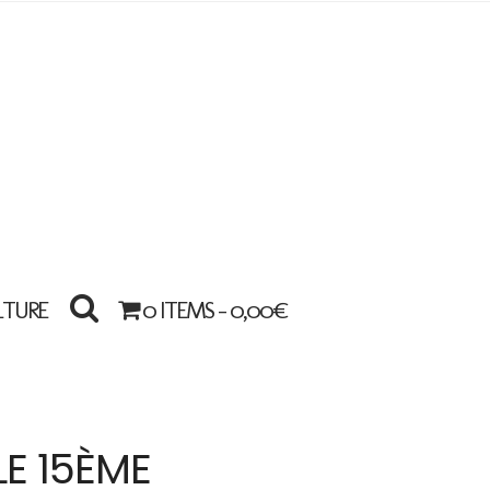
LTURE
0 ITEMS -
0,00
€
LE 15ÈME