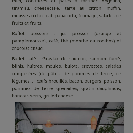
miel, confitures et pâtes à tartiner Angelina,
tiramisu, cheesecake, tarte au citron, muffin,
mousse au chocolat, panacotta, fromage, salades de
fruits et fruits.
Buffet boissons : jus pressés (orange et
pamplemousse), café, thé (menthe ou rooibos) et
chocolat chaud.
Buffet salé : Gravlax de saumon, saumon fumé,
blinis, huîtres, moules, bulots, crevettes, salades
composées (de pâtes, de pommes de terre, de
légumes…), œufs brouillés, bacon, burgers, poisson,
pommes de terre grenailles, gratin dauphinois,
haricots verts, grilled cheese…