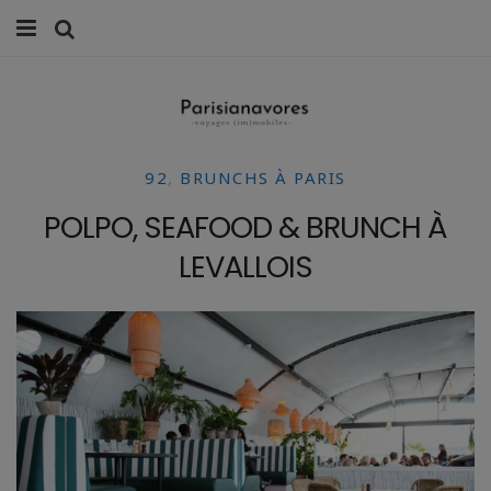
MANGER
FAMILLE
92
,
BRUNCHS À PARIS
VOYAGES
POLPO, SEAFOOD & BRUNCH À
WEEK-ENDS
LEVALLOIS
BALADES À PARIS
LIFESTYLE
CULTURE
0 ITEMS -
0,00
€