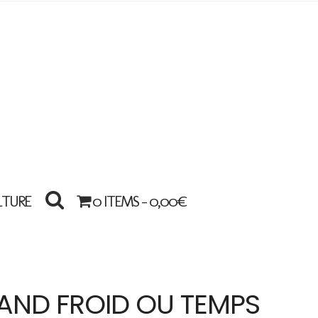
LTURE
0 ITEMS -
0,00
€
RAND FROID OU TEMPS