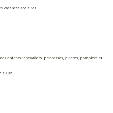
s vacances scolaires.
de la
.
es enfants : chevaliers, princesses, pirates, pompiers et
h à 19h.