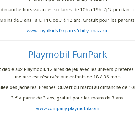
dimanche hors vacances scolaires de 10h à 19h. 7j/7 pendant le
 davantage de bonnes adresses, de voyages au coin 
Moins de 3 ans : 8 €. 11€ de 3 à 12 ans. Gratuit pour les parents
rue et au bout du monde,
suivez-moi sur Instagram
!
www.royalkids.fr/parcs/chilly_mazarin
Playmobil FunPark
édié aux Playmobil. 12 aires de jeu avec les univers préférés d
une aire est réservée aux enfants de 18 à 36 mois.
llée des Jachères, Fresnes. Ouvert du mardi au dimanche de 10
3 € à partir de 3 ans, gratuit pour les moins de 3 ans.
www.company.playmobil.com