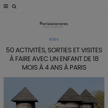
MANGER
FAMILLE
KIDS
VOYAGES
50 ACTIVITÉS, SORTIES ET VISITES
WEEK-ENDS
À FAIRE AVEC UN ENFANT DE 18
BALADES À PARIS
MOIS À 4 ANS À PARIS
LIFESTYLE
CULTURE
0 ITEMS -
0,00
€