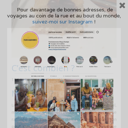
Pour davantage de bonnes adresses, de
voyages au coin de la rue et au bout du monde,
suivez-moi sur Instagram
!
C’est combien ?
15€ le burger du Comptoir
Mon avis ?
Le lieu, au coeur du marché est très convivial,
mobilier rustique, serveurs aimables, cuisine
raffinée mais simple, que demande le peuple ? On
peut s’installer au comptoir en profitant de la vue