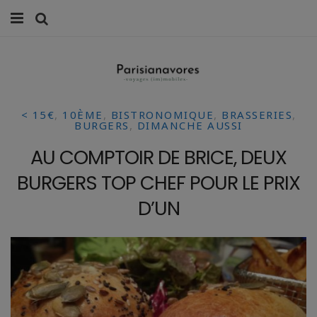
MANGER
FAMILLE
< 15€
,
10ÈME
,
BISTRONOMIQUE
,
BRASSERIES
,
VOYAGES
BURGERS
,
DIMANCHE AUSSI
AU COMPTOIR DE BRICE, DEUX
WEEK-ENDS
BURGERS TOP CHEF POUR LE PRIX
BALADES À PARIS
D’UN
LIFESTYLE
CULTURE
0 ITEMS -
0,00
€