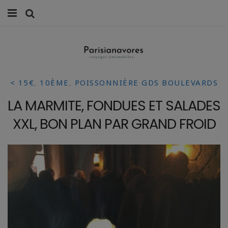
MANGER
FAMILLE
< 15€
,
10ÈME
,
POISSONNIÈRE GDS BOULEVARDS
VOYAGES
LA MARMITE, FONDUES ET SALADES
WEEK-ENDS
XXL, BON PLAN PAR GRAND FROID
BALADES À PARIS
LIFESTYLE
CULTURE
0 ITEMS -
0,00
€