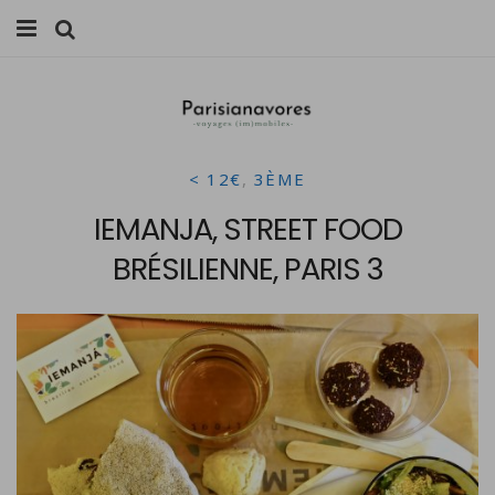
MANGER
FAMILLE
< 12€
,
3ÈME
VOYAGES
IEMANJA, STREET FOOD
WEEK-ENDS
BRÉSILIENNE, PARIS 3
BALADES À PARIS
LIFESTYLE
CULTURE
0 ITEMS -
0,00
€