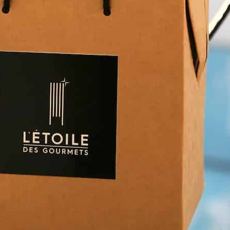
 davantage de bonnes adresses, de voyages au coin 
rue et au bout du monde,
suivez-moi sur Instagram
!