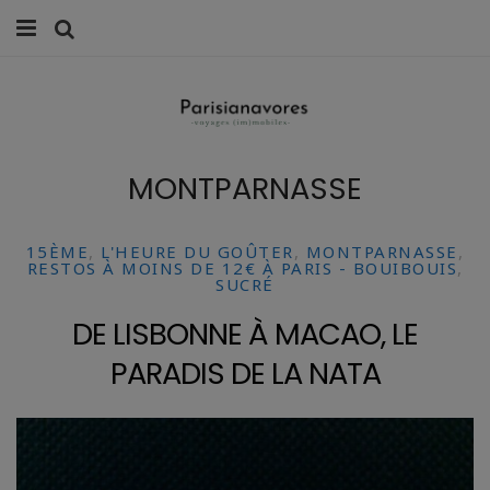
MANGER
FAMILLE
MONTPARNASSE
VOYAGES
WEEK-ENDS
15ÈME
,
L'HEURE DU GOÛTER
,
MONTPARNASSE
,
RESTOS À MOINS DE 12€ À PARIS - BOUIBOUIS
,
SUCRÉ
BALADES À PARIS
DE LISBONNE À MACAO, LE
LIFESTYLE
PARADIS DE LA NATA
CULTURE
0 ITEMS -
0,00
€