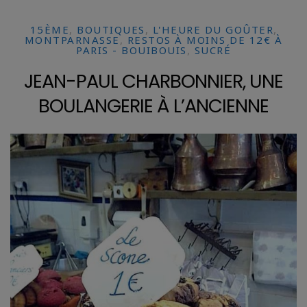
15ÈME
,
BOUTIQUES
,
L'HEURE DU GOÛTER
,
MONTPARNASSE
,
RESTOS À MOINS DE 12€ À
PARIS - BOUIBOUIS
,
SUCRÉ
JEAN-PAUL CHARBONNIER, UNE
BOULANGERIE À L’ANCIENNE