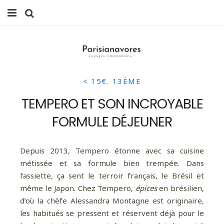
MANGER
FAMILLE
< 15€
,
13ÈME
VOYAGES
TEMPERO ET SON INCROYABLE
WEEK-ENDS
FORMULE DÉJEUNER
BALADES À PARIS
Depuis 2013, Tempero étonne avec sa cuisine
LIFESTYLE
métissée et sa formule bien trempée. Dans
l’assiette, ça sent le terroir français, le Brésil et
CULTURE
même le Japon. Chez Tempero,
épices
en brésilien,
d’où la chèfe Alessandra Montagne est originaire,
0 ITEMS -
0,00
€
les habitués se pressent et réservent déjà pour le