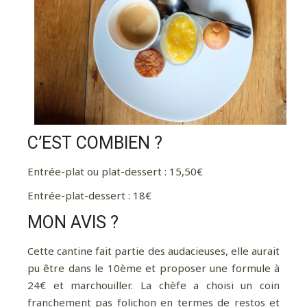
C’EST COMBIEN ?
Entrée-plat ou plat-dessert : 15,50€
Entrée-plat-dessert : 18€
MON AVIS ?
Pour davantage de bonnes adresses, de
voyages au coin de la rue et au bout du monde,
Cette cantine fait partie des audacieuses, elle aurait
suivez-moi sur Instagram
!
pu être dans le 10ème et proposer une formule à
24€ et marchouiller. La chèfe a choisi un coin
franchement pas folichon en termes de restos et