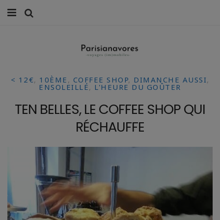
MANGER
FAMILLE
< 12€
,
10ÈME
,
COFFEE SHOP
,
DIMANCHE AUSSI
,
VOYAGES
ENSOLEILLÉ
,
L'HEURE DU GOÛTER
TEN BELLES, LE COFFEE SHOP QUI
WEEK-ENDS
RÉCHAUFFE
BALADES À PARIS
LIFESTYLE
CULTURE
0 ITEMS -
0,00
€