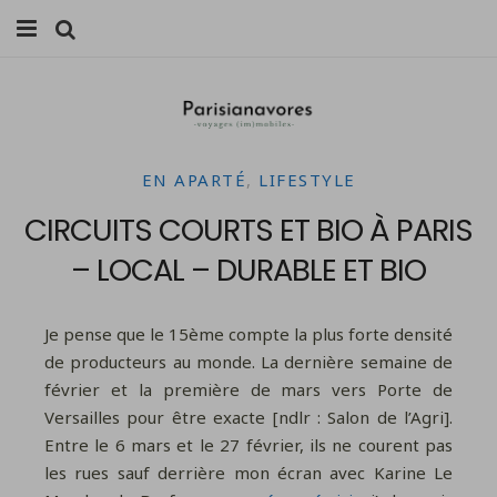
MANGER
FAMILLE
EN APARTÉ
,
LIFESTYLE
VOYAGES
CIRCUITS COURTS ET BIO À PARIS
WEEK-ENDS
– LOCAL – DURABLE ET BIO
BALADES À PARIS
Je pense que le 15ème compte la plus forte densité
LIFESTYLE
de producteurs au monde. La dernière semaine de
février et la première de mars vers Porte de
CULTURE
Versailles pour être exacte
[ndlr :
Salon de l’Agri
]
.
Entre le 6 mars et le 27 février, ils ne courent pas
0 ITEMS -
0,00
€
les rues sauf derrière mon écran avec Karine Le