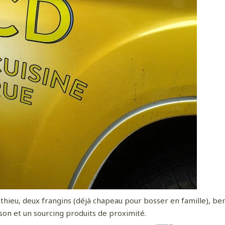
 davantage de bonnes adresses, de voyages au coin 
rue et au bout du monde,
suivez-moi sur Instagram
!
ieu, deux frangins (déjà chapeau pour bosser en famille), ber
on et un sourcing produits de proximité.