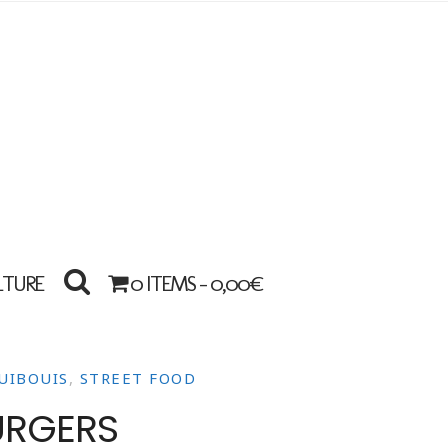
LTURE
0 ITEMS -
0,00
€
OUIBOUIS
,
STREET FOOD
URGERS