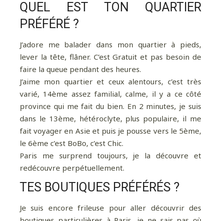
QUEL EST TON QUARTIER
PRÉFÉRÉ ?
J’adore me balader dans mon quartier à pieds,
lever la tête, flâner. C’est Gratuit et pas besoin de
faire la queue pendant des heures.
J’aime mon quartier et ceux alentours, c’est très
Pour davantage de bonnes adresses, de
varié, 14ème assez familial, calme, il y a ce côté
voyages au coin de la rue et au bout du monde,
province qui me fait du bien. En 2 minutes, je suis
suivez-moi sur Instagram
!
dans le 13ème, hétéroclyte, plus populaire, il me
fait voyager en Asie et puis je pousse vers le 5ème,
le 6ème c’est BoBo, c’est Chic.
Paris me surprend toujours, je la découvre et
redécouvre perpétuellement.
TES BOUTIQUES PRÉFÉRÉS ?
Je suis encore frileuse pour aller découvrir des
boutiques particulières à Paris, je ne sais pas où