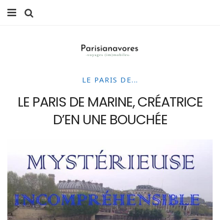
MANGER
FAMILLE
LE PARIS DE...
VOYAGES
LE PARIS DE MARINE, CRÉATRICE
WEEK-ENDS
D’EN UNE BOUCHÉE
BALADES À PARIS
LIFESTYLE
CULTURE
0 ITEMS -
0,00
€