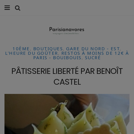
MANGER
FAMILLE
10ÈME
,
BOUTIQUES
,
GARE DU NORD - EST
,
VOYAGES
L'HEURE DU GOÛTER
,
RESTOS À MOINS DE 12€ À
PARIS - BOUIBOUIS
,
SUCRÉ
WEEK-ENDS
PÂTISSERIE LIBERTÉ PAR BENOÎT
BALADES À PARIS
CASTEL
LIFESTYLE
CULTURE
0 ITEMS -
0,00
€