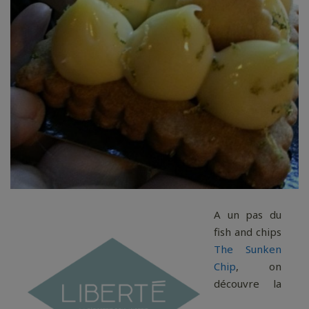
A un pas du
fish and chips
The Sunken
Chip
, on
découvre la