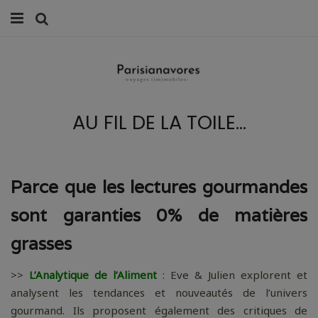
MANGER
FAMILLE
AU FIL DE LA TOILE…
VOYAGES
WEEK-ENDS
Parce que les lectures gourmandes
BALADES À PARIS
sont garanties 0% de matières
LIFESTYLE
grasses
CULTURE
>>
L’Analytique de l’Aliment
: Eve & Julien explorent et
0 ITEMS -
0,00
€
analysent les tendances et nouveautés de l’univers
gourmand. Ils proposent également des critiques de