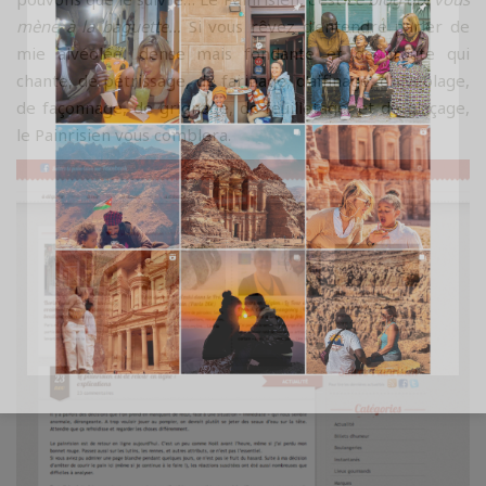
mène à la baguette…
Si vous rêvez d’entendre parler de
mie alvéolée, dense mais fondante et de croute qui
chante, de pétrissage, de farinage, d’affinage, d’alvéolage,
de façonnage, de grignage, de feuilletage, et de glaçage,
le Painrisien vous comblera.