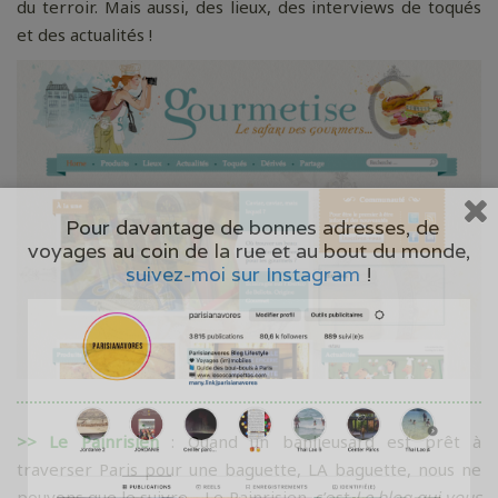
du terroir. Mais aussi, des lieux, des interviews de toqués
et des actualités !
Pour davantage de bonnes adresses, de
voyages au coin de la rue et au bout du monde,
suivez-moi sur Instagram
!
>>
Le Painrisien
: Quand un banlieusard est prêt à
traverser Paris pour une baguette, LA baguette, nous ne
pouvons que le suivre… Le Painrisien, c’est
Le blog qui vous