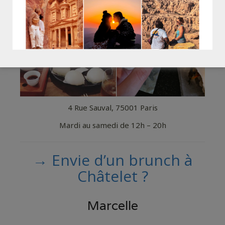
4 Rue Sauval, 75001 Paris
Mardi au samedi de 12h – 20h
→ Envie d’un brunch à
Châtelet ?
Marcelle