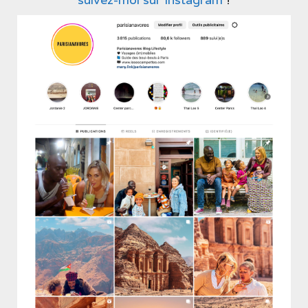
7 bis, rue du Colonel Driant, 75001 Paris
Ouvert tous les jours midi et soir
→ Envie de boa de cheffe
?
Yam’Tcha
Des baos (petites brioches vapeurs chinoises) aussi
bien salées que sucrées. Un délice.
4,50 € le bao, 20 € les cinq.
Lire l’article