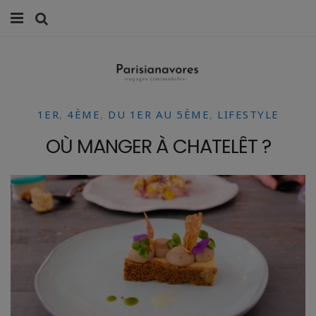
MANGER
FAMILLE
1ER
,
4ÈME
,
DU 1ER AU 5ÈME
,
LIFESTYLE
VOYAGES
OÙ MANGER À CHATELÊT ?
WEEK-ENDS
BALADES À PARIS
LIFESTYLE
CULTURE
0 ITEMS -
0,00
€