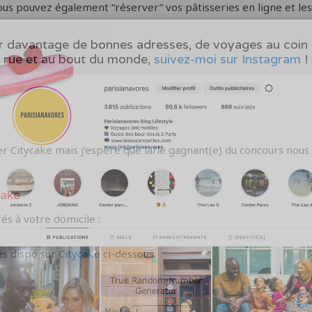
us pouvez également “réserver” vos pâtisseries en ligne et les
 davantage de bonnes adresses, de voyages au coin 
rue et au bout du monde,
suivez-moi sur Instagram
!
er Citycake mais j’espère que la/le gagnant(e) du concours nous d
cake
és à votre domicile :
es dispo sur
Citycake
ci-dessous.