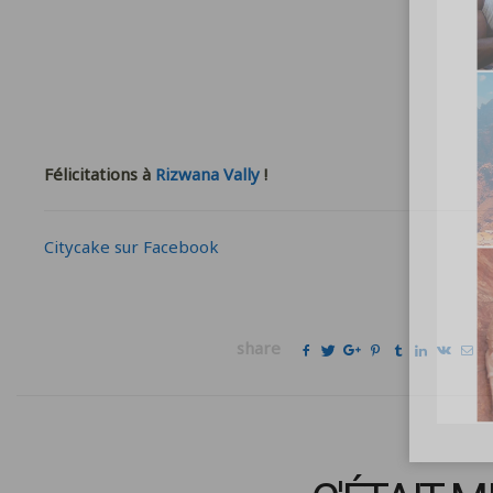
Félicitations à
Rizwana Vally
!
Citycake sur Facebook
share