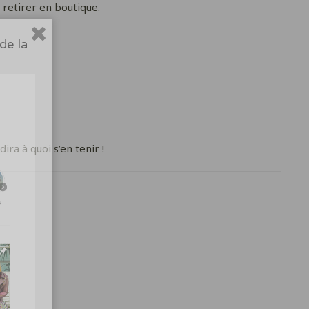
 retirer en boutique.
de la
ira à quoi s’en tenir !