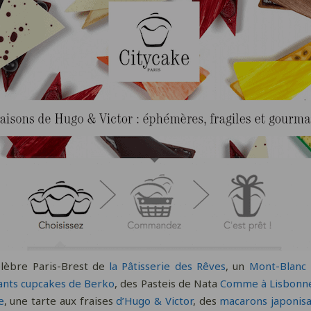
célèbre Paris-Brest de
la Pâtisserie des Rêves
, un
Mont-Blanc
ants cupcakes de Berko
, des Pasteis de Nata
Comme à Lisbonn
e
, une tarte aux fraises
d’Hugo & Victor
, des
macarons japonis